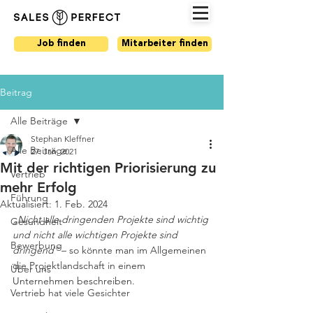
Job finden
Mitarbeiter finden
Beitrag
Alle Beiträge
Stephan Kleffner
Alle Beiträge
27. Jan. 2021
Mit der richtigen Priorisierung zu
Vertrieb
mehr Erfolg
Führung
Aktualisiert:
1. Feb. 2024
„Nicht alle dringenden Projekte sind wichtig 
Gesundheit
und nicht alle wichtigen Projekte sind 
Bewerbung
dringend“
 – so könnte man im Allgemeinen 
die Projektlandschaft in einem 
Über uns
Unternehmen beschreiben.
Vertrieb hat viele Gesichter