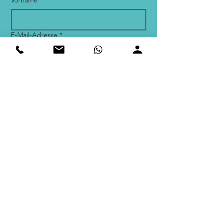
Vorname
*
E-Mail-Adresse
*
Ja, ich möchte den Newsletter 
abonnieren.
*
Ich habe die 
Datenschutzerklärung gelesen 
und stimme der Speicherung 
meiner Daten zur Zusendung des 
Newsletters zu. Meine 
Einwilligung kann ich jederzeit 
widerrufen. 
Datenschutzerklärung
*
Einreichen