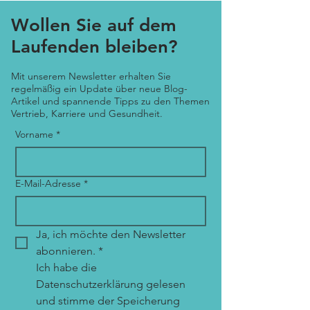
Wollen Sie auf dem
Laufenden bleiben?
Mit unserem Newsletter erhalten Sie
regelmäßig ein Update über neue Blog-
Artikel und spannende Tipps zu den Themen
Vertrieb, Karriere und Gesundheit.
Vorname
*
E-Mail-Adresse
*
Ja, ich möchte den Newsletter 
abonnieren.
*
Ich habe die 
Datenschutzerklärung gelesen 
und stimme der Speicherung 