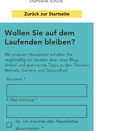
Startseite zurück.
Zurück zur Startseite
Wollen Sie auf dem
Laufenden bleiben?
Mit unserem Newsletter erhalten Sie
regelmäßig ein Update über neue Blog-
Artikel und spannende Tipps zu den Themen
Vertrieb, Karriere und Gesundheit.
Vorname
*
E-Mail-Adresse
*
Ja, ich möchte den Newsletter 
abonnieren.
*