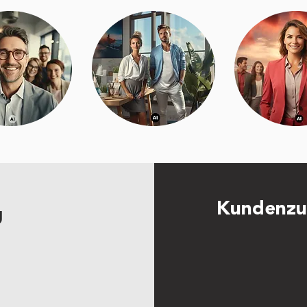
Kundenzu
g