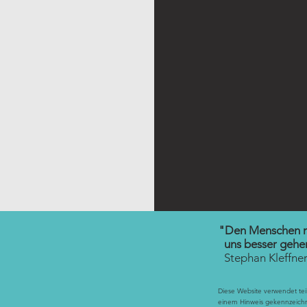
"Den Menschen m
uns besser gehen
Stephan Kleffne
Diese Website verwendet te
einem Hinweis gekennzeich