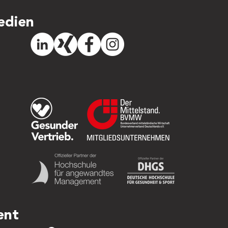
edien
ent