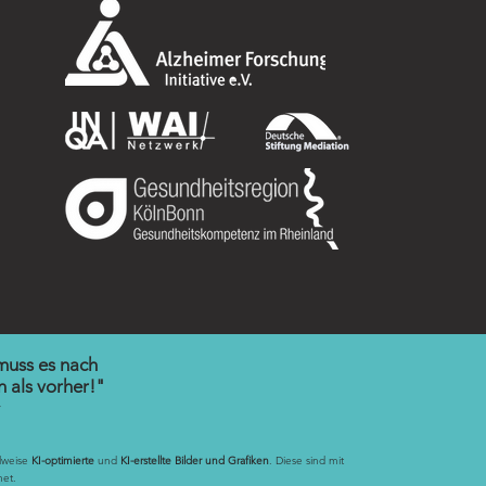
uss es nach
 als vorher!"
r
ilweise
KI-optimierte
und
KI-erstellte Bilder und Grafiken
. Diese sind mit
net.