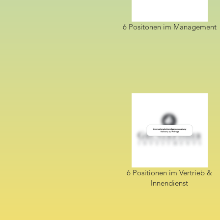
6 Positonen im Management
6 Positionen im Vertrieb &
Innendienst