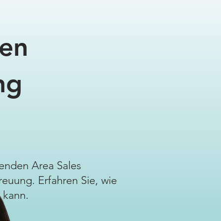
ten
ng
enden Area Sales
uung. Erfahren Sie, wie
n kann.