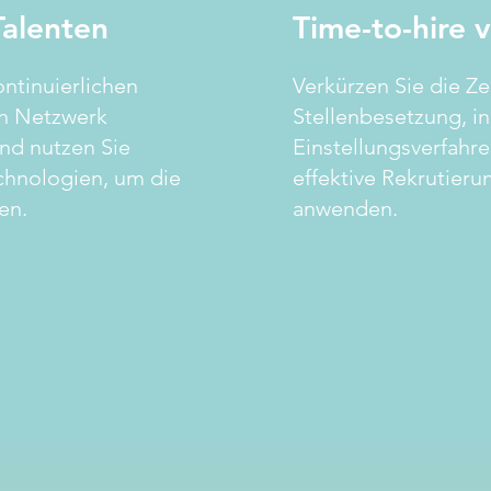
alenten
Time-to-hire 
ontinuierlichen
Verkürzen Sie die Zei
n Netzwerk
Stellenbesetzung, i
und nutzen Sie
Einstellungsverfahr
hnologien, um die
effektive Rekrutieru
en.
anwenden.