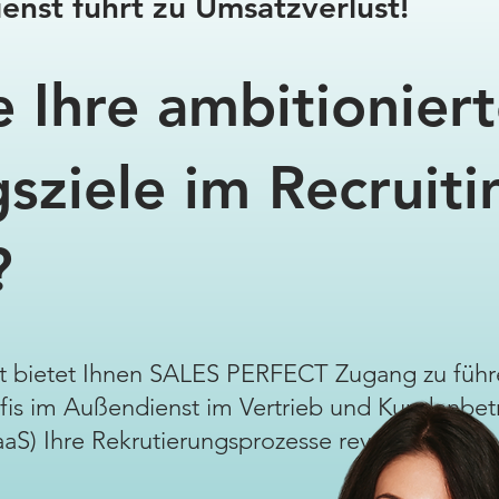
nst führt zu Umsatzverlust!
e Ihre ambitionier
sziele im Recruiti
?
t bietet Ihnen SALES PERFECT Zugang zu führ
s im Außendienst im Vertrieb und Kundenbetre
RaaS) Ihre Rekrutierungsprozesse revolutioniere