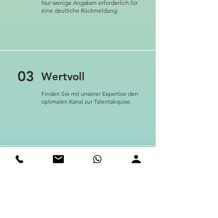
Nur wenige Angaben erforderlich für
eine deutliche Rückmeldung.
03
Wertvoll
Finden Sie mit unserer Expertise den
optimalen Kanal zur Talentakquise.
04
Kostenfrei
Die Stellenanalyse ist für Sie kostenfrei
und erfolgt kurzfristig.