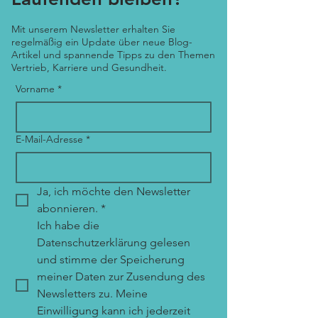
Mit unserem Newsletter erhalten Sie
regelmäßig ein Update über neue Blog-
Artikel und spannende Tipps zu den Themen
Vertrieb, Karriere und Gesundheit.
Vorname
*
E-Mail-Adresse
*
Ja, ich möchte den Newsletter 
abonnieren.
*
Ich habe die 
Datenschutzerklärung gelesen 
und stimme der Speicherung 
meiner Daten zur Zusendung des 
Newsletters zu. Meine 
Einwilligung kann ich jederzeit 