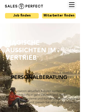
Job finden
Mitarbeiter finden
MAGISCHE
AUSSICHTEN IM
VERTRIEB
PERSONALBERATUNG
Für unseren aktuellen Kunden suchen wir
Vertriebsprofis in ganz Deutschland. Wenn
innovative Systeme und Kundenbegeisterung Ihre
Leidenschaft sind, passen Sie sehr gut zu unserem
Auftraggeber.