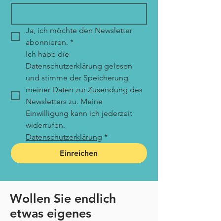
Ja, ich möchte den Newsletter 
abonnieren.
*
Ich habe die 
Datenschutzerklärung gelesen 
und stimme der Speicherung 
meiner Daten zur Zusendung des 
Newsletters zu. Meine 
Einwilligung kann ich jederzeit 
widerrufen. 
Datenschutzerklärung
*
Einreichen
Wollen Sie endlich
etwas
eigenes