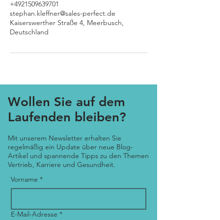
+4921509639701
stephan.kleffner@sales-perfect.de
Kaiserswerther Straße 4, Meerbusch,
Deutschland
Wollen Sie auf dem
Laufenden bleiben?
Mit unserem Newsletter erhalten Sie
regelmäßig ein Update über neue Blog-
Artikel und spannende Tipps zu den Themen
Vertrieb, Karriere und Gesundheit.
Vorname
*
E-Mail-Adresse
*