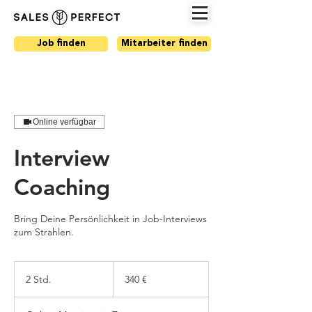
Job finden
Mitarbeiter finden
Online verfügbar
Interview
Coaching
Bring Deine Persönlichkeit in Job-Interviews
zum Strahlen.
340
Euro
2 Std.
2
340 €
S
t