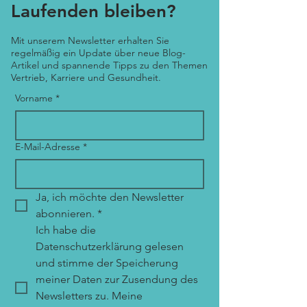
Laufenden bleiben?
Mit unserem Newsletter erhalten Sie
regelmäßig ein Update über neue Blog-
Artikel und spannende Tipps zu den Themen
Vertrieb, Karriere und Gesundheit.
Vorname
*
E-Mail-Adresse
*
Ja, ich möchte den Newsletter 
abonnieren.
*
Ich habe die 
Datenschutzerklärung gelesen 
und stimme der Speicherung 
meiner Daten zur Zusendung des 
Newsletters zu. Meine 