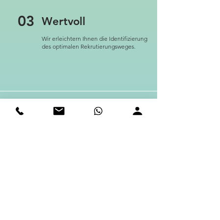
03
Wertvoll
Wir erleichtern Ihnen die Identifizierung
des optimalen Rekrutierungsweges.
04
Kostenfrei
Eine schnelle Analyse Ihrer
Stellenbeschreibungen erfolgt völlig
kostenfrei.