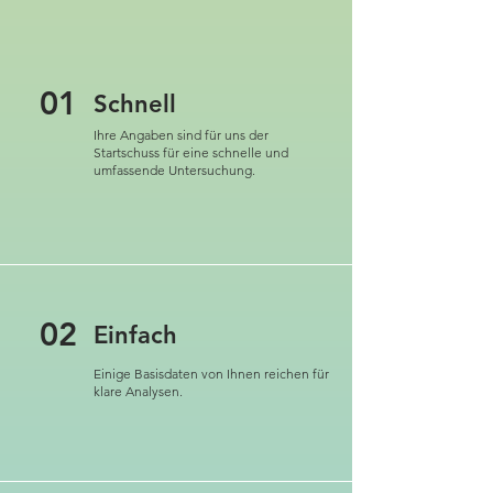
01
Schnell
Ihre Angaben sind für uns der
Startschuss für eine schnelle und
umfassende Untersuchung.
02
Einfach
Einige Basisdaten von Ihnen reichen für
klare Analysen.