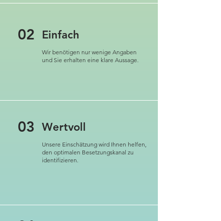
02
Einfach
Wir benötigen nur wenige Angaben
und Sie erhalten eine klare Aussage.
03
Wertvoll
Unsere Einschätzung wird Ihnen helfen,
den optimalen Besetzungskanal zu
identifizieren.