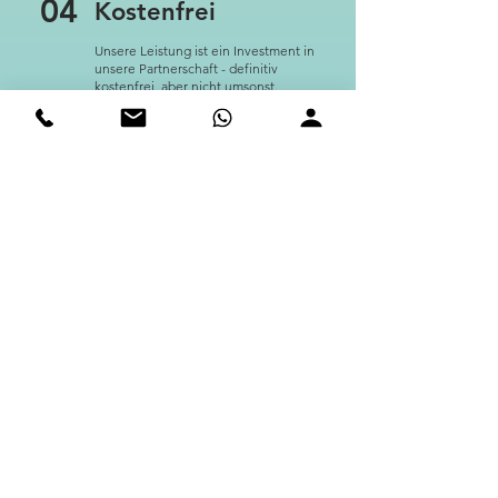
04
Kostenfrei
Unsere Leistung ist ein Investment in
unsere Partnerschaft - definitiv
kostenfrei, aber nicht umsonst.
Jetzt kostenfreie
Positionsanalyse
buchen
Ihr Ansprechpartner in der Beratung zu
Recruiting-as-a-Service
und unseren
weiteren
Recruiting Services
- Stephan
Kleffner - freut sich auf den Austausch mit
Ihnen.