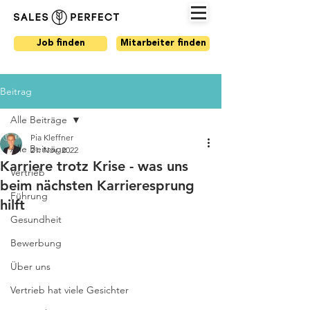
Job finden
Mitarbeiter finden
Beitrag
Alle Beiträge
Pia Kleffner
Alle Beiträge
21. Nov. 2022
Karriere trotz Krise - was uns
Vertrieb
beim nächsten Karrieresprung
Führung
hilft
Gesundheit
Bewerbung
Über uns
Vertrieb hat viele Gesichter