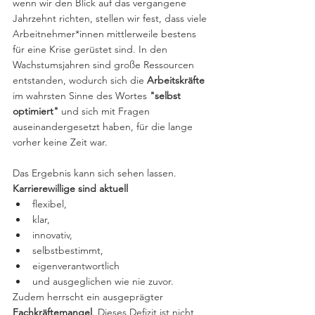
wenn wir den Blick auf das vergangene 
Jahrzehnt richten, stellen wir fest, dass viele 
Arbeitnehmer*innen mittlerweile bestens 
für eine Krise gerüstet sind. In den 
Wachstumsjahren sind große Ressourcen 
entstanden, wodurch sich die 
Arbeitskräfte
im wahrsten Sinne des Wortes 
"selbst 
optimiert"
 und sich mit Fragen 
auseinandergesetzt haben, für die lange 
vorher keine Zeit war.
Das Ergebnis kann sich sehen lassen. 
Karrierewillige sind aktuell
flexibel,
klar,
innovativ,
selbstbestimmt,
eigenverantwortlich
und ausgeglichen wie nie zuvor.
Zudem herrscht ein ausgeprägter 
Fachkräftemangel
. Dieses Defizit ist nicht 