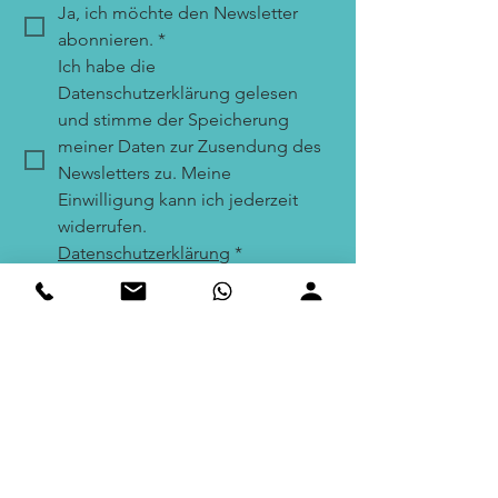
Ja, ich möchte den Newsletter 
abonnieren.
*
Ich habe die 
Datenschutzerklärung gelesen 
und stimme der Speicherung 
meiner Daten zur Zusendung des 
Newsletters zu. Meine 
Einwilligung kann ich jederzeit 
widerrufen. 
Datenschutzerklärung
*
Einreichen
Wollen Sie endlich
etwas
eigenes
erschaffen? Gründen
Sie jetzt Ihr