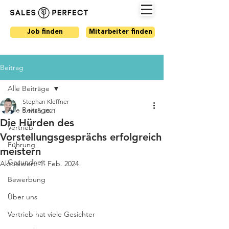
Job finden
Mitarbeiter finden
Beitrag
Alle Beiträge
Stephan Kleffner
Alle Beiträge
5. März 2021
Die Hürden des
Vertrieb
Vorstellungsgesprächs erfolgreich
Führung
meistern
Gesundheit
Aktualisiert:
1. Feb. 2024
Bewerbung
Über uns
Vertrieb hat viele Gesichter