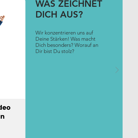
WAS ZEICHNET
DICH AUS?
Wir konzentrieren uns auf
Deine Stärken! Was macht
Dich besonders? Worauf an
Dir bist Du stolz?