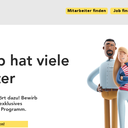
Mitarbeiter finden
Job fi
b hat viele
ter
ört dazu! Bewirb
 exklusives
g Programm.
en!