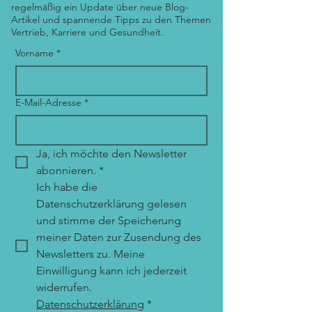
regelmäßig ein Update über neue Blog-
Artikel und spannende Tipps zu den Themen
Vertrieb, Karriere und Gesundheit.
Vorname
*
E-Mail-Adresse
*
Ja, ich möchte den Newsletter 
abonnieren.
*
Ich habe die 
Datenschutzerklärung gelesen 
und stimme der Speicherung 
meiner Daten zur Zusendung des 
Newsletters zu. Meine 
Einwilligung kann ich jederzeit 
widerrufen. 
Datenschutzerklärung
*