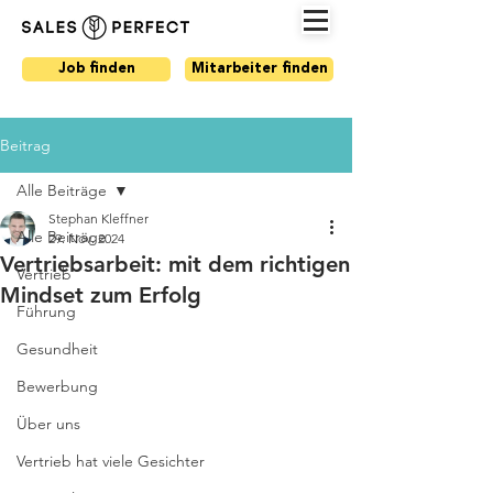
Job finden
Mitarbeiter finden
Beitrag
Alle Beiträge
Stephan Kleffner
Alle Beiträge
29. Nov. 2024
Vertriebsarbeit: mit dem richtigen
Vertrieb
Mindset zum Erfolg
Führung
Gesundheit
Bewerbung
Über uns
Vertrieb hat viele Gesichter